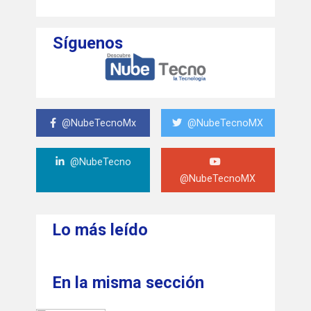
Síguenos
@NubeTecnoMx
@NubeTecnoMX
@NubeTecno
@NubeTecnoMX
Lo más leído
En la misma sección