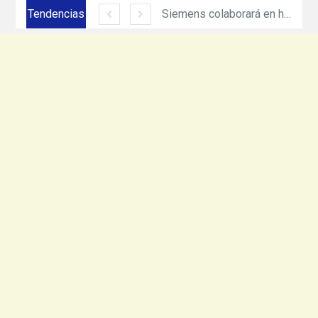
Siemens México amplía su presencia en Ciudad Juárez con inversión de más de 330 mdp
Tendencias
Equinix acerca todo el poder de cómputo e inteligencia artificial de NVIDIA DGX con nuevo servicio
Siemens colaborará en hoja de ruta de Net Zero Production de Heineken