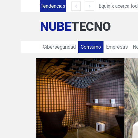
Siemens México amplía su presencia en Ciudad Juárez con inversión de más de 330 mdp
Tendencias
NUBE
TECNO
Ciberseguridad
Consumo
Empresas
No