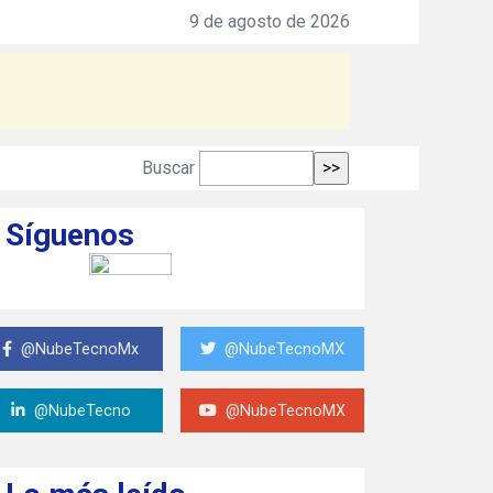
Zero Production de Heineken
9 de agosto de 2026
Buscar
Síguenos
@NubeTecnoMx
@NubeTecnoMX
@NubeTecno
@NubeTecnoMX