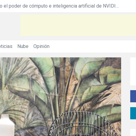
Equinix acerca todo el poder de cómputo e inteligencia artificial de NVIDIA DGX con nuevo servicio
Siemens colaborará en hoja de ruta de Net 
ticias
Nube
Opinión