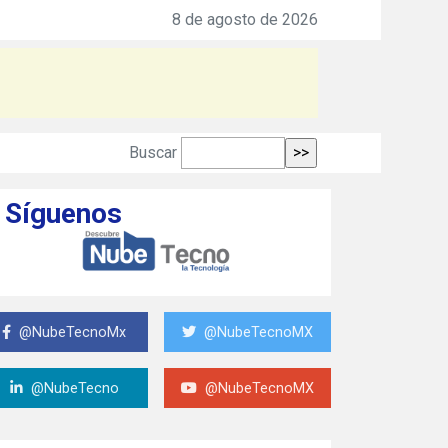
8 de agosto de 2026
Buscar
Síguenos
@NubeTecnoMx
@NubeTecnoMX
@NubeTecno
@NubeTecnoMX