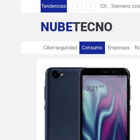
Tendencias
Equinix acerca todo el poder de cómputo e inteligencia artificial de NVIDIA DGX con nuevo servicio
Siemens colaborar
NUBE
TECNO
Ciberseguridad
Consumo
Empresas
No