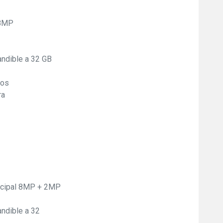
 8MP
dible a 32 GB
cos
ra
incipal 8MP + 2MP
dible a 32