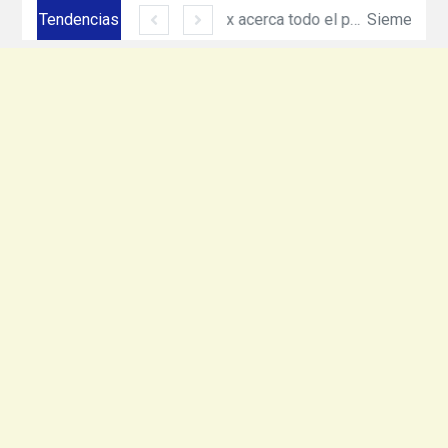
Tendencias
Siemens México amplía su presencia en Ciudad Juárez con inversión de más de 330 mdp
Equinix acerca todo el poder de cómputo e inteligencia artificial de NVIDIA DGX con nuevo servicio