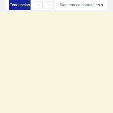
Siemens México amplía su presencia en Ciudad Juárez con inversión de más de 330 mdp
Tendencias
Equinix acerca todo el poder de cómputo e inteligencia artificial de NVIDIA DGX con nuevo servicio
Siemens colaborará en hoja de ruta de Net Zero Production de Heineken