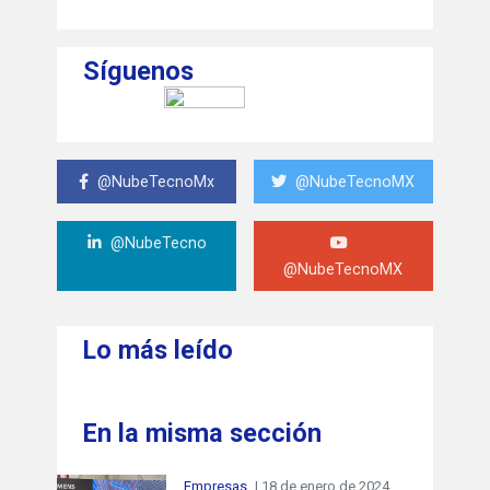
Síguenos
@NubeTecnoMx
@NubeTecnoMX
@NubeTecno
@NubeTecnoMX
Lo más leído
En la misma sección
Empresas
| 18 de enero de 2024