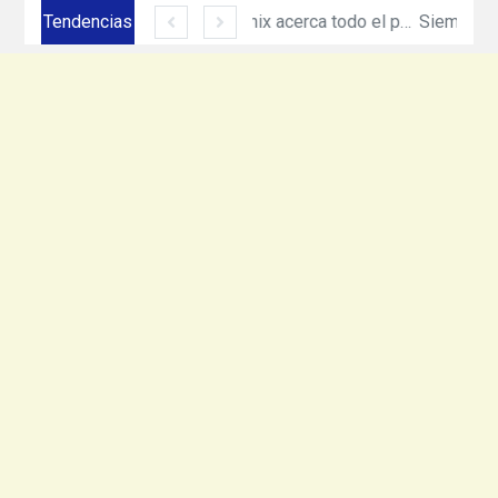
Tendencias
Siemens México amplía su presencia en Ciudad Juárez con inversión de más de 330 mdp
Equinix acerca todo el poder de cómputo e inteligencia artificial de NVIDIA DGX con nuevo servicio