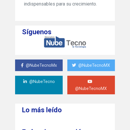
indispensables para su crecimiento.
Síguenos
@NubeTecnoMx
@NubeTecnoMX
@NubeTecno
@NubeTecnoMX
Lo más leído