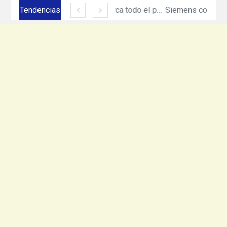
Tendencias
Siemens México amplía su presencia en Ciudad Juárez con inversión de más de 330 mdp
Equinix acerca todo el poder de cómputo e inteligencia artificial de NVIDIA DGX con nuevo servicio
Siemens colaborará en hoja de ruta de Net Zero Production de Heineken