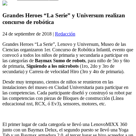
Grandes Heroes “La Serie” y Universum realizan
concurso de robótica
24 de septiembre de 2018 |
Redacción
Grandes Heroes “La Serie”, Lenovo y Universum, Museo de las
Ciencias organizaron 1er. Concurso de Robótica Infantil, evento que
convocó a todos los niños de primaria y secundaria a participar en
las categorías de
Baymax Sumo de robots
, para niño de 5to y 6to
de primaria,
Siguiendo a los microbots
(1ro, 2do y 3ro de
secundaria) y Carrera de velocidad Hiro (3ro y 4to de primaria).
Desde muy temprano, cientos de niños se reunieron en las
instalaciones del museo en Ciudad Universitaria para participar en
las competencias. Cada participante diseñó y construyó su robot par
las competencias con piezas de Bloques de construcción (Línea
educacional nxt, RCX, ó Ev3), sensores, motores, etc.
El primer lugar de cada categoría se llevó una LenovoMIXX 360
junto con un Baymax Delux, el segundo puesto se llevó una Yoga
Tab y un Baymax armadura 2.0, el tercer lugar se hizo acreedor a un