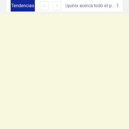
Tendencias
Siemens México amplía su presencia en Ciudad Juárez con inversión de más de 330 mdp
Equinix acerca todo el poder de cómputo e inteligencia artificial de NVIDIA DGX con nuevo servicio