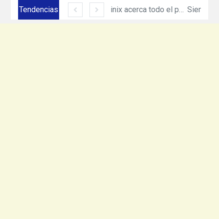
Tendencias
Siemens México amplía su presencia en Ciudad Juárez con inversión de más de 330 mdp
Equinix acerca todo el poder de cómputo e inteligencia artificial de NVIDIA DGX con nuevo servicio